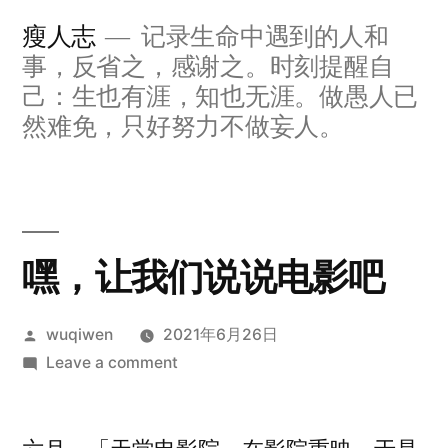
Skip
瘦人志
记录生命中遇到的人和
to
事，反省之，感谢之。时刻提醒自
content
己：生也有涯，知也无涯。做愚人已
然难免，只好努力不做妄人。
嘿，让我们说说电影吧
Posted
wuqiwen
2021年6月26日
by
on
Leave a comment
嘿，
让
我