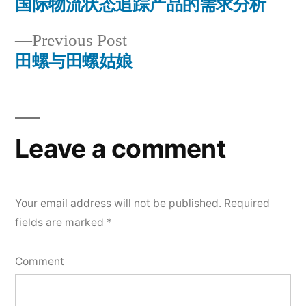
post:
国际物流状态追踪产品的需求分析
Post
Previous
Previous Post
navigation
post:
田螺与田螺姑娘
Leave a comment
Your email address will not be published.
Required
fields are marked
*
Comment