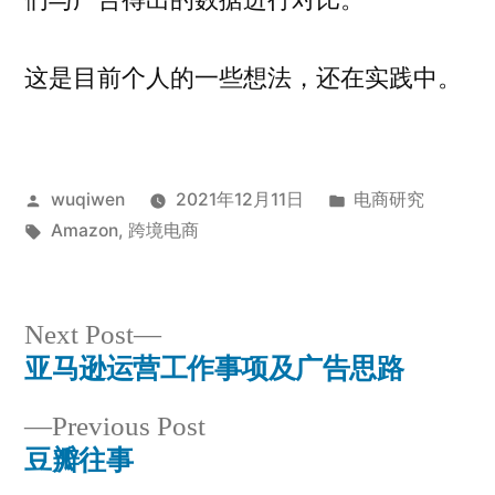
们与广告得出的数据进行对比。
这是目前个人的一些想法，还在实践中。
Posted
Posted
wuqiwen
2021年12月11日
电商研究
by
Tags:
in
Amazon
,
跨境电商
Next
Next Post
post:
亚马逊运营工作事项及广告思路
Post
Previous
Previous Post
navigation
post:
豆瓣往事