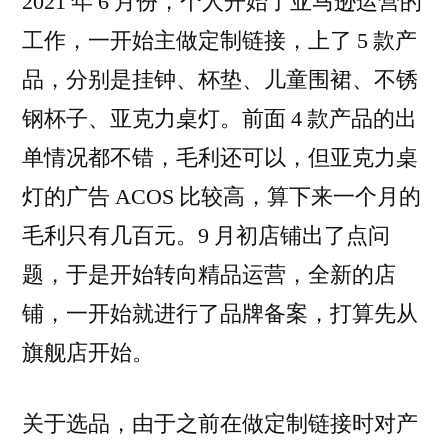
2021 年 6 月份，个人开始了亚马逊运营的
店
工作，一开始主做定制链接，上了 5 款产
铺
品，分别是挂钟、杯垫、儿童围裙、不锈
运
营
钢杯子、亚克力桌灯。前面 4 款产品的出
思
单情况都不错，毛利还可以，但亚克力桌
路
灯的广告 ACOS 比较高，算下来一个月的
总
结
毛利只有几百元。9 月初店铺出了点问
题，于是开始转向精品运营，全新的店
铺，一开始就进行了品牌备案，打算先从
旗舰店开始。
关于选品，由于之前在做定制链接时对产