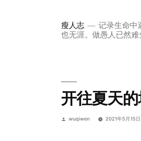
Skip
to
瘦人志
记录生命中
content
也无涯。做愚人已然难
开往夏天的
Posted
wuqiwen
2021年5月15日
by