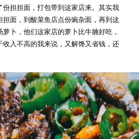
了份担担面，打包带到这家店来。其实我
担担面，到酸菜鱼店点份豌杂面，再到这
汤萝卜，他们这家店的萝卜比牛腩好吃，
于收入不高的我来说，又解馋又省钱，还