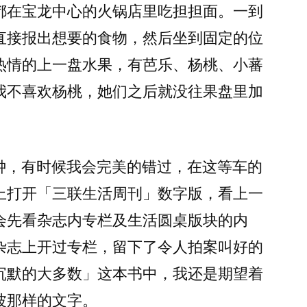
都在宝龙中心的火锅店里吃担担面。一到
夏
天
直接报出想要的食物，然后坐到固定的位
的
热情的上一盘水果，有芭乐、杨桃、小蕃
地
铁
我不喜欢杨桃，她们之后就没往果盘里加
分钟，有时候我会完美的错过，在这等车的
上打开「三联生活周刊」数字版，看上一
会先看杂志内专栏及生活圆桌版块的内
杂志上开过专栏，留下了令人拍案叫好的
沉默的大多数」这本书中，我还是期望着
波那样的文字。